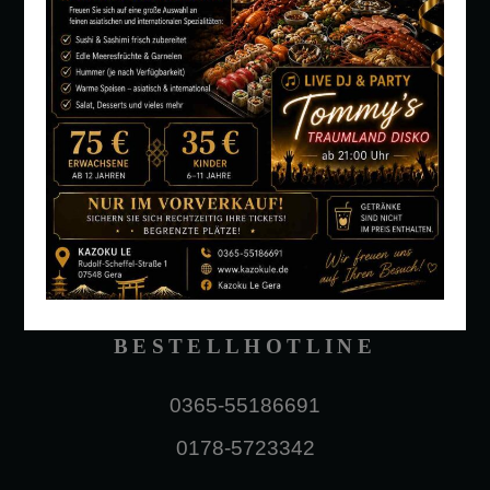
KAZOKU LE
RESTAURANT - SUSHI
& GRILL
Rudolf-Scheffel-Straße 1, 07548
Gera
BESTELLHOTLINE
0365-55186691
0178-5723342