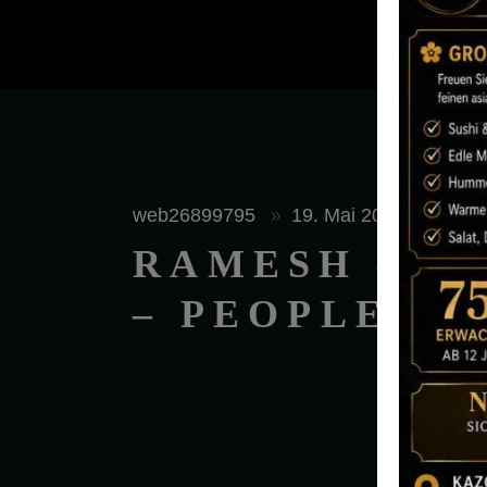
web26899795
19. Mai 2017
RAMESH – DAT
– PEOPLE: 2