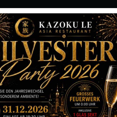
STELLUNG
GETRÄNKE
GALERIE
K
– DATE: 2017
 2:00PM – PEO