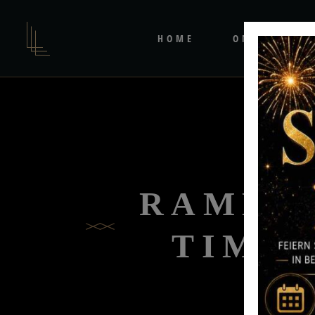
HOME
ONLINE-BE
RAMESH 
TIME: