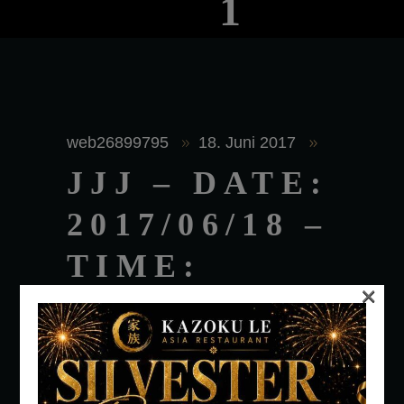
1
web26899795
18. Juni 2017
JJJ – DATE:
2017/06/18 –
TIME:
×
1:00AM –
PEOPLE: 1