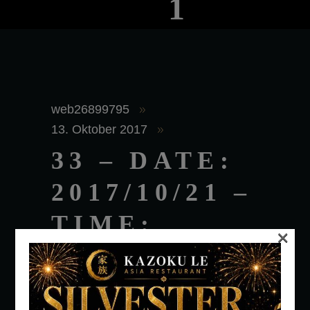
1
web26899795
13. Oktober 2017
33 – DATE:
2017/10/21 –
TIME:
×
1:00AM –
PEOPLE: 1